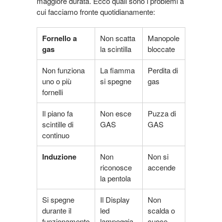
maggiore durata. Ecco quali sono i problemi a
cui facciamo fronte quotidianamente:
Fornello a
Non scatta
Manopole
gas
la scintilla
bloccate
Non funziona
La fiamma
Perdita di
uno o più
si spegne
gas
fornelli
Il piano fa
Non esce
Puzza di
scintille di
GAS
GAS
continuo
Induzione
Non
Non si
riconosce
accende
la pentola
Si spegne
Il Display
Non
durante il
led
scalda o
funzionamento
lampeggia
cuoce