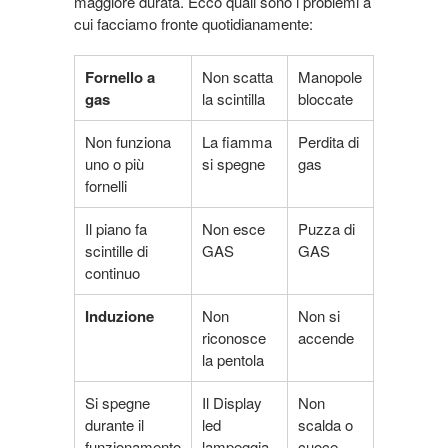
maggiore durata. Ecco quali sono i problemi a
cui facciamo fronte quotidianamente:
Fornello a
Non scatta
Manopole
gas
la scintilla
bloccate
Non funziona
La fiamma
Perdita di
uno o più
si spegne
gas
fornelli
Il piano fa
Non esce
Puzza di
scintille di
GAS
GAS
continuo
Induzione
Non
Non si
riconosce
accende
la pentola
Si spegne
Il Display
Non
durante il
led
scalda o
funzionamento
lampeggia
cuoce