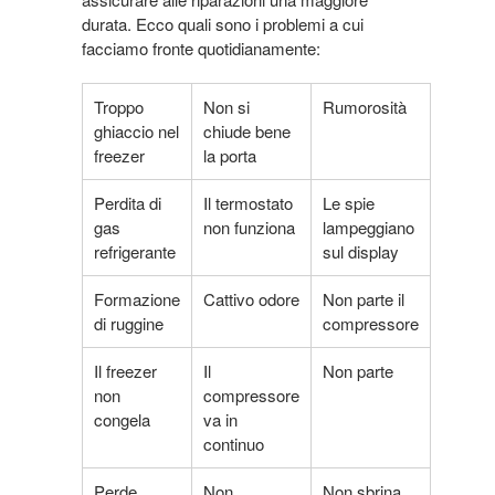
durata. Ecco quali sono i problemi a cui
facciamo fronte quotidianamente:
Troppo
Non si
Rumorosità
ghiaccio nel
chiude bene
freezer
la porta
Perdita di
Il termostato
Le spie
gas
non funziona
lampeggiano
refrigerante
sul display
Formazione
Cattivo odore
Non parte il
di ruggine
compressore
Il freezer
Il
Non parte
non
compressore
congela
va in
continuo
Perde
Non
Non sbrina